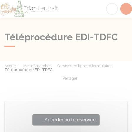
Triac-Lautrait
Acc
Téléprocédure EDI-TDFC
Accueil
Mes démarches
Services en ligne et formulaires
Téléprocédure EDI-TDFC
Partager
Partager sur Facebook
Partager sur X - Twit
Partager sur
Par
Accéder au téléservice