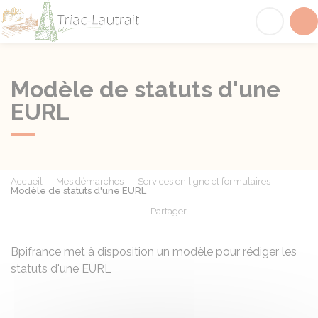
Triac-Lautrait
Acc
Modèle de statuts d'une
EURL
Accueil
Mes démarches
Services en ligne et formulaires
Modèle de statuts d'une EURL
Partager
Partager sur Facebook
Partager sur X - Twit
Partager sur
Par
Bpifrance met à disposition un modèle pour rédiger les
statuts d'une
EURL