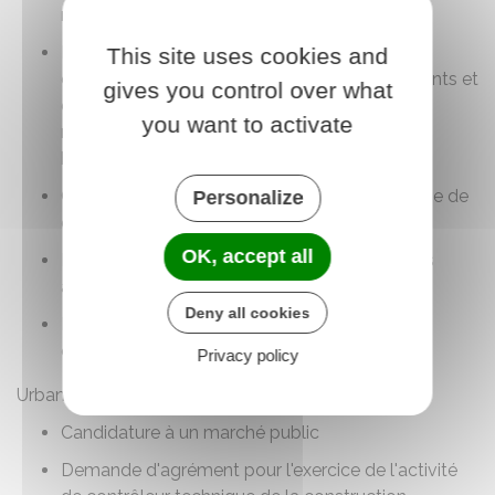
métalliques
Demande d'agrément des organismes
This site uses cookies and
certificateurs pour la durabilité des biocarburants et
gives you control over what
des bioliquides. Inscription dans le système
you want to activate
national des opérateurs économique de
biocarburants et bioliquides
Candidature pour être acheteur de biométhane de
Personalize
dernier recours
OK, accept all
Demande portant sur les titres miniers et leurs
annexes
Deny all cookies
Délivrance d'attestations d'aptitude pour les
opérateurs de fluides frigorigènes
Privacy policy
Urbanisme
Candidature à un marché public
Demande d'agrément pour l'exercice de l'activité