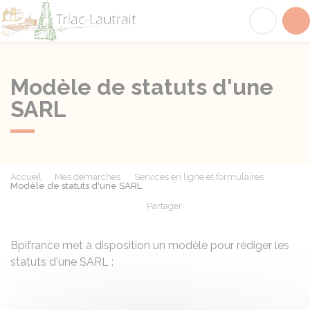
Triac-Lautrait
Acc
Modèle de statuts d'une
SARL
Accueil
Mes démarches
Services en ligne et formulaires
Modèle de statuts d'une SARL
Partager
Partager sur Facebook
Partager sur X - Twit
Partager sur
Par
Bpifrance met à disposition un modèle pour rédiger les
statuts d'une
SARL
: