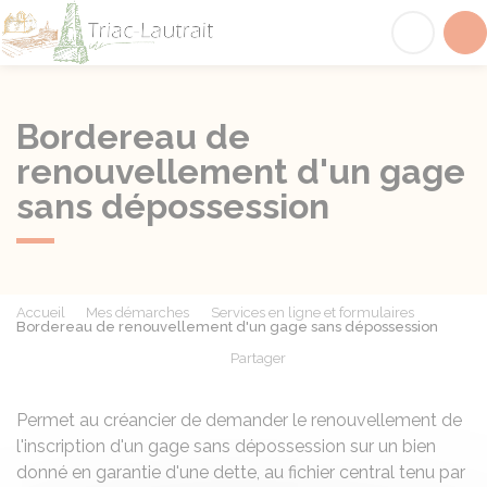
Triac-Lautrait
Acc
Bordereau de
renouvellement d'un gage
sans dépossession
Accueil
Mes démarches
Services en ligne et formulaires
Bordereau de renouvellement d'un gage sans dépossession
Partager
Partager sur Facebook
Partager sur X - Twit
Partager sur
Par
Permet au créancier de demander le renouvellement de
l'inscription d'un gage sans dépossession sur un bien
donné en garantie d'une dette, au fichier central tenu par