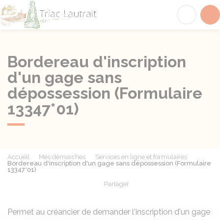
Triac-Lautrait
Acc
Bordereau d'inscription
d'un gage sans
dépossession (Formulaire
13347*01)
Accueil
Mes démarches
Services en ligne et formulaires
Bordereau d'inscription d'un gage sans dépossession (Formulaire
13347*01)
Partager
Partager sur Facebook
Partager sur X - Twit
Partager sur
Par
Permet au créancier de demander l'inscription d'un gage