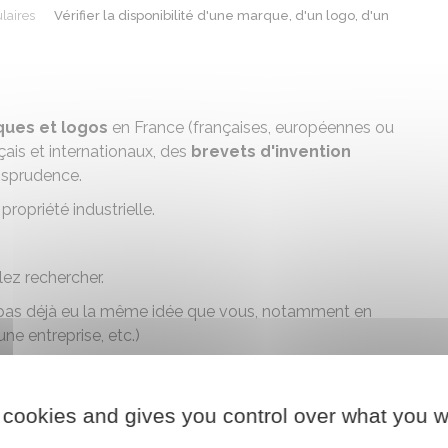
laires
Vérifier la disponibilité d'une marque, d'un logo, d'un
ues et logos
en France (françaises, européennes ou
çais et internationaux, des
brevets d'invention
risprudence.
propriété industrielle.
lez rechercher.
a pas déjà eu la même idée que vous, notamment en
ne entreprise, etc.)
 cookies and gives you control over what you w
au outil de recherche