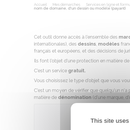
Accueil
Mes démarches
Services en ligne et formu
nom de domaine, d'un dessin ou modèle (payant)
Cet outil donne accès à l'ensemble des
marq
internationales), des
dessins
,
modèles
fran
français et européens, et des décisions de ju
Ils font l'objet d'une protection en matière de 
C'est un service
gratuit.
Vous choisissez le type d'objet que vous vou
C'est un moyen de vérifier que quelqu'un n'
matière de
dénomination
(d'une marque, d'u
This site uses
Accéder 