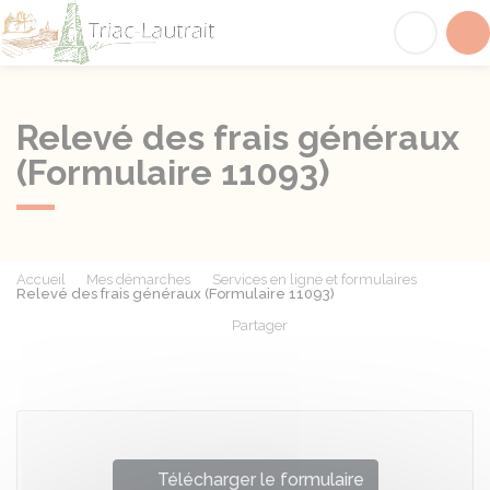
Triac-Lautrait
Acc
Relevé des frais généraux
(Formulaire 11093)
Accueil
Mes démarches
Services en ligne et formulaires
Relevé des frais généraux (Formulaire 11093)
Partager
Partager sur Facebook
Partager sur X - Twit
Partager sur
Par
Télécharger le formulaire