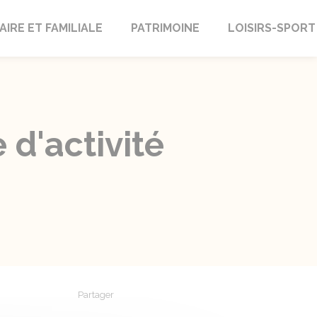
AIRE ET FAMILIALE
PATRIMOINE
LOISIRS-SPORT
d'activité
Partager
Partager sur Facebook
Partager sur X - Twitter
Partager sur Linkedin
Partager par em