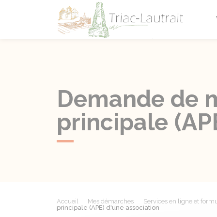
Triac-L
Demande de mo
principale (AP
Accueil
Mes démarches
Services en ligne et formu
principale (APE) d'une association