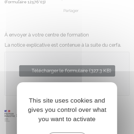
(Formulaire 12576*03)
Partager
Partager sur Facebook
Partager sur X - Twit
Partager sur
Par
À envoyer à votre centre de formation
La notice explicative est contenue à la suite du cerfa.
Télécharger le formulaire (327.3 KB)
Ministère chargé du travail
This site uses cookies and
gives you control over what
you want to activate