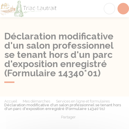
Triac-Lautrait
Acc
Déclaration modificative
d'un salon professionnel
se tenant hors d'un parc
d'exposition enregistré
(Formulaire 14340*01)
Accueil
Mes démarches
Services en ligne et formulaires
Déclaration modificative d'un salon professionnel se tenant hors
d'un parc d'exposition enregistré (Formulaire 14340*01)
Partager
Partager sur Facebook
Partager sur X - Twit
Partager sur
Par