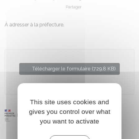
Partager
Partager sur Facebook
Partager sur X - Twit
Partager sur
Par
À adresser à la préfecture.
Télécharger le formulaire (729.8 KB)
Ministère chargé de l'économie
This site uses cookies and
gives you control over what
you want to activate