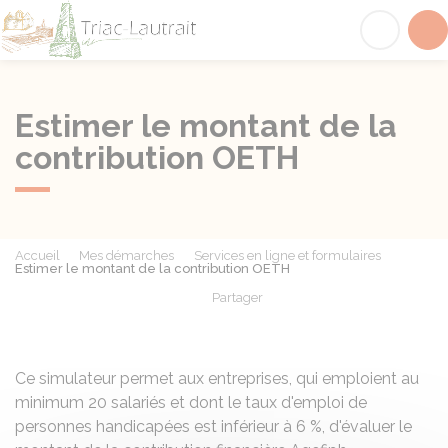
Triac-Lautrait
Acc
Estimer le montant de la
contribution OETH
Accueil
Mes démarches
Services en ligne et formulaires
Estimer le montant de la contribution OETH
Partager
Partager sur Facebook
Partager sur X - Twit
Partager sur
Par
Ce simulateur permet aux entreprises, qui emploient au
minimum 20 salariés et dont le taux d'emploi de
personnes handicapées est inférieur à
6 %
, d'évaluer le