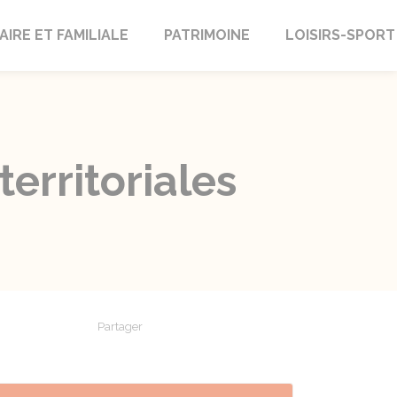
AIRE ET FAMILIALE
PATRIMOINE
LOISIRS-SPORT
territoriales
Partager
Partager sur Facebook
Partager sur X - Twitter
Partager sur Linkedin
Partager par em