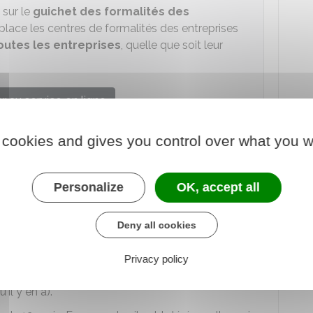
 sur le
guichet des formalités des
place les centres de formalités des entreprises
outes les entreprises
, quelle que soit leur
 au service en ligne
de la propriété industrielle (Inpi)
 cookies and gives you control over what you w
Personalize
OK, accept all
de la modification de la date de
 ?
Deny all cookies
 l'exercice comptable peut avoir des conséquences
Privacy policy
es et sur les mandats des administrateurs ou des
il y en a).