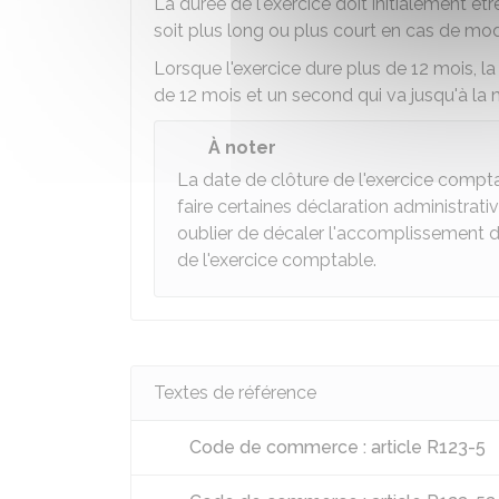
La durée de l'exercice doit initialement êtr
soit plus long ou plus court en cas de modi
Lorsque l'exercice dure plus de 12 mois, la
de 12 mois et un second qui va jusqu'à la 
À noter
La date de clôture de l'exercice compt
faire certaines déclaration administratives
oublier de décaler l'accomplissement d
de l'exercice comptable.
Textes de référence
Code de commerce : article R123-5