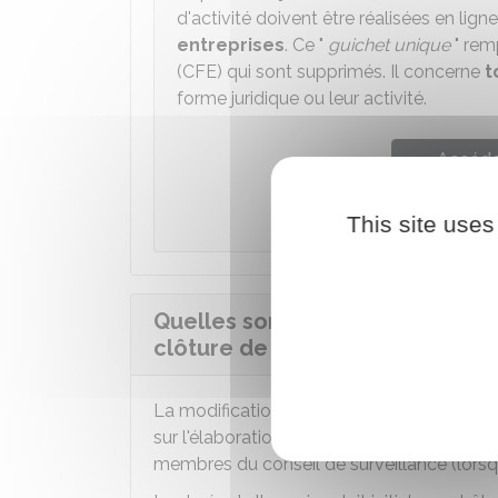
d'activité doivent être réalisées en ligne
entreprises
. Ce "
guichet unique
" rem
(CFE) qui sont supprimés. Il concerne
t
forme juridique ou leur activité.
Accéder
Institut national 
This site uses
Quelles sont les conséquences 
clôture de l'exercice comptable
La modification de la date de clôture de
sur l'élaboration des documents comptabl
membres du conseil de surveillance (lorsqu'