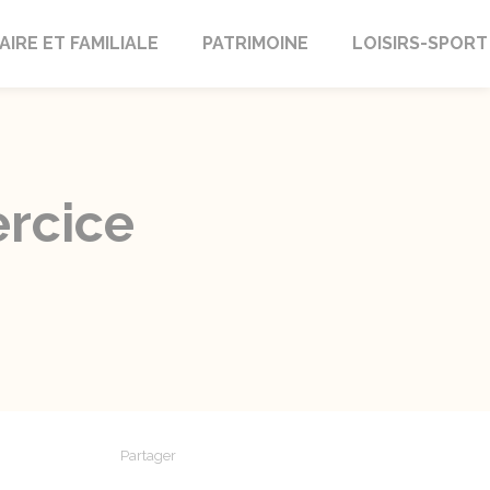
AIRE ET FAMILIALE
PATRIMOINE
LOISIRS-SPORT
ercice
Partager
Partager sur Facebook
Partager sur X - Twitter
Partager sur Linkedin
Partager par em