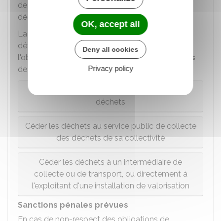
de collecte, de transport, de valorisation de
déchets...).
OK, accept all
La gestion et le tri des déchets produits ou
détenus par l'entreprise sont effectués dans
Deny all cookies
l'objectif de valoriser ces déchets.
2 possibilités
Privacy policy
de gestion existent.
Procéder soi-même à la valorisation de ses
déchets
Céder les déchets au service public de collecte
des déchets de sa collectivité
Céder les déchets à un intermédiaire de
collecte ou de transport, ou directement à
l'exploitant d'une installation de valorisation
Sanctions pénales prévues
En cas de non-respect des obligations de