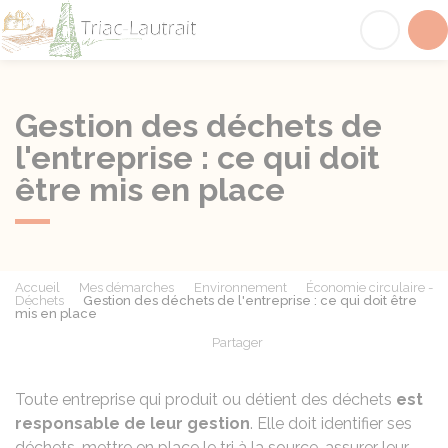
Triac-Lautrait
Acc
Gestion des déchets de
l'entreprise : ce qui doit
être mis en place
Accueil
Mes démarches
Environnement
Économie circulaire -
Déchets
Gestion des déchets de l'entreprise : ce qui doit être
mis en place
Partager
Partager sur Facebook
Partager sur X - Twit
Partager sur
Par
Toute entreprise qui produit ou détient des déchets
est
responsable de leur gestion
. Elle doit identifier ses
déchets, mettre en place le tri à la source, assurer leur