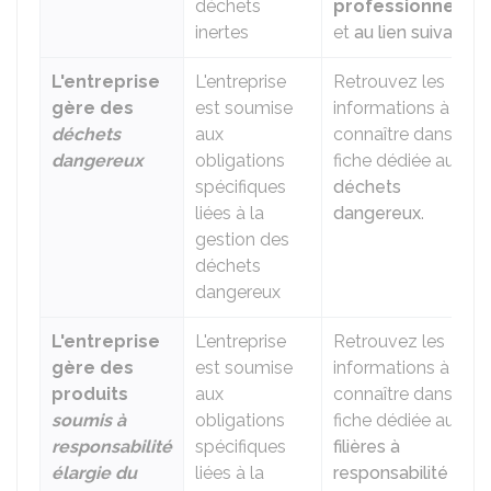
déchets
professionnelle
inertes
et
au lien suivant
.
L'entreprise
L'entreprise
Retrouvez les
gère des
est soumise
informations à
déchets
aux
connaître dans la
dangereux
obligations
fiche dédiée aux
spécifiques
déchets
liées à la
dangereux
.
gestion des
déchets
dangereux
L'entreprise
L'entreprise
Retrouvez les
gère des
est soumise
informations à
produits
aux
connaître dans la
soumis à
obligations
fiche dédiée aux
responsabilité
spécifiques
filières à
élargie du
liées à la
responsabilité