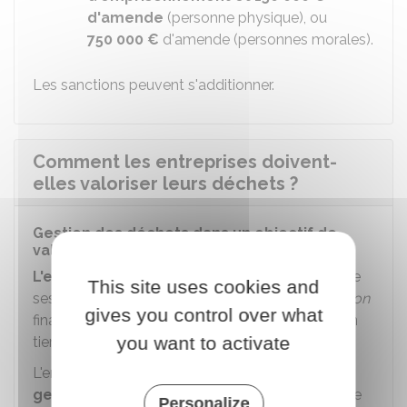
d'amende
(personne physique), ou
750 000 €
d'amende (personnes morales).
Les sanctions peuvent s'additionner.
Comment les entreprises doivent-
elles valoriser leurs déchets ?
Gestion des déchets dans un objectif de
valorisation
L'entreprise est responsable
de la gestion de
This site uses cookies and
ses déchets jusqu'à leur élimination ou
valorisation
gives you control over what
finale, même lorsque le déchet est transféré à un
you want to activate
tiers pour être traité.
L'entreprise doit
assurer ou faire assurer la
gestion de ses déchets
par un tiers (entreprise
Personalize