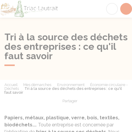
Triac-Lautrait
Acc
Tri à la source des déchets
des entreprises : ce qu'il
faut savoir
Accueil
Mes démarches
Environnement
Économie circulaire -
Déchets
Tri à la source des déchets des entreprises : ce qu'il
faut savoir
Partager
Partager sur Facebook
Partager sur X - Twit
Partager sur
Par
Papiers, métaux, plastique, verre, bois, textiles,
biodéchets...
. Toute entreprise est concernée par
l'obligation de
trier à la source ces déchets
. Nous