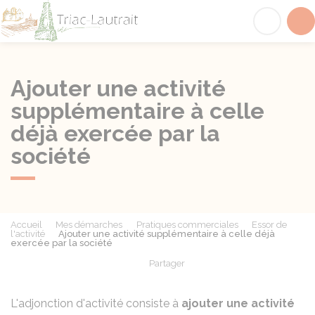
Triac-Lautrait
Acc
Ajouter une activité
supplémentaire à celle
déjà exercée par la
société
Accueil
Mes démarches
Pratiques commerciales
Essor de
l'activité
Ajouter une activité supplémentaire à celle déjà
exercée par la société
Partager
Partager sur Facebook
Partager sur X - Twit
Partager sur
Par
L'adjonction d'activité consiste à
ajouter une activité