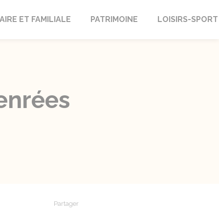
AIRE ET FAMILIALE
PATRIMOINE
LOISIRS-SPORT
enrées
Partager
Partager sur Facebook
Partager sur X - Twitter
Partager sur Linkedin
Partager par em