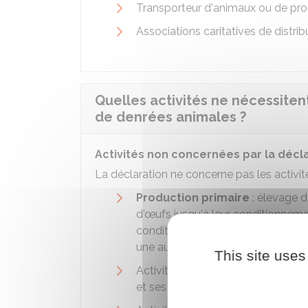
Transporteur d'animaux ou de prod
Associations caritatives de distribu
Quelles activités ne nécessiten
de denrées animales ?
Activités non concernées par la décl
La déclaration ne concerne pas les activit
Production primaire
: élevage d
d'œufs jusqu'à leur conditionnemen
conditionnement. Il faut savoir q
une autorisation.
This site uses
Activités s'exerçant dans le cadre
et ses proches)