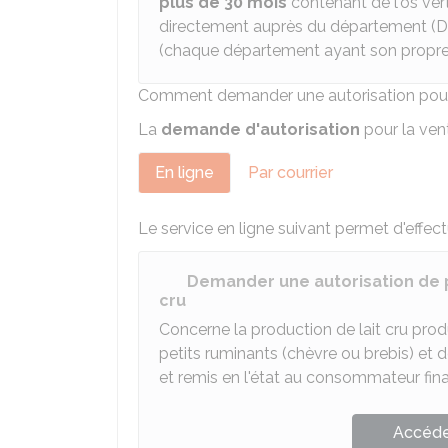
plus de 30 mois
contenant de l'os ver
directement auprès du département (
D
(chaque département ayant son propre 
Comment demander une autorisation pour l
La
demande d'autorisation
pour la vente
En ligne
Par courrier
Le service en ligne suivant permet d'effec
Demander une autorisation de p
cru
Concerne la production de lait cru prod
petits ruminants (chèvre ou brebis) et
et remis en l'état au consommateur fina
Accéder