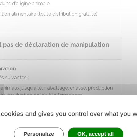
uits d'origine animale
tion alimentaire (toute distribution gratuite)
t pas de déclaration de manipulation
aration
és suivantes :
'animaux jusqu'à leur abattage, chasse, production
t, production de lait à la ferme sans
ue certaines de ces activités nécessitent cependant
 cookies and gives you control over what you w
domestique
(préparation de repas pour sa famille
Personalize
OK, accept all