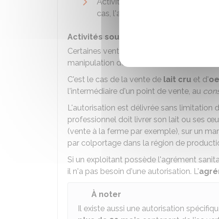
Activités nécessitant
l'agrément 
cas, l'agrément suffit.
Activités soumises à une autorisation 
Certaines ventes de
productions primair
manipulation de denrées animales, mais e
C'est le cas de la vente de
lait cru
et d'
oe
l'intermédiaire d'un point de vente, au
con
L'autorisation est délivrée sans limitation
professionnel doit livrer son lait ou ses 
(vente à la ferme par exemple), sur un ma
par colportage dans la région de producti
Si un exploitant possède l'agrément sanita
il n'a pas besoin d'une autorisation. L'
agrém
À noter
Il existe aussi une autorisation spécifiq