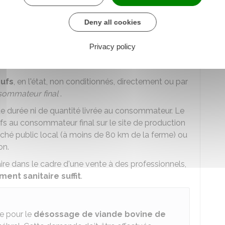
sanitaire
(vente entre professionnels). Dans ce
Deny all cookies
spécifique (oeufs, lait)
Privacy policy
es
ne nécessitent pas d'effectuer la déclaration de
lles sont
soumises à autorisation
.
ufs
, en l'état, non conditionnés, directement ou par
sommateur final
.
 de durée ni de quantité livrée au consommateur. Le
œufs au consommateur final sur le site de production
rché public local (à moins de 80 km de la ferme) ou
on.
ire dans le cadre d'une vente à des professionnels,
ent sanitaire suffit
.
ue pour le
désossage de viande bovine de