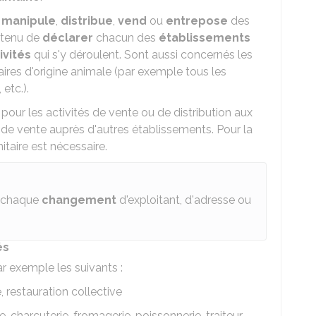
,
manipule
,
distribue
,
vend
ou
entrepose
des
t tenu de
déclarer
chacun des
établissements
ivités
qui s'y déroulent. Sont aussi concernés les
res d'origine animale (par exemple tous les
etc.).
pour les activités de vente ou de distribution aux
 de vente auprès d'autres établissements. Pour la
taire est nécessaire.
 chaque
changement
d'exploitant, d'adresse ou
és
r exemple les suivants :
, restauration collective
harcuterie, fromagerie, poissonnerie, traiteur,