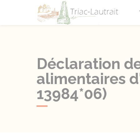
Triac-L
Déclaration d
alimentaires d
13984*06)