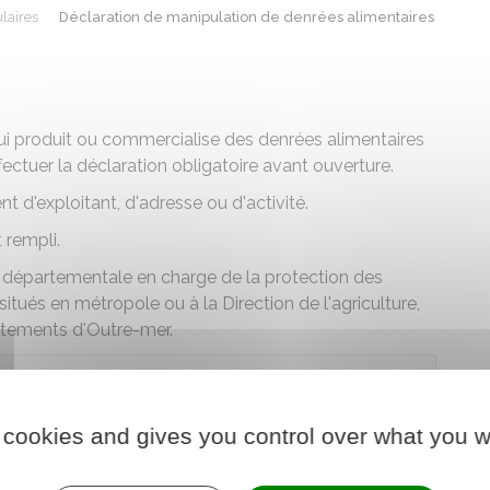
laires
Déclaration de manipulation de denrées alimentaires
ui produit ou commercialise des denrées alimentaires
fectuer la déclaration obligatoire avant ouverture.
t d'exploitant, d'adresse ou d'activité.
 rempli.
n départementale en charge de la protection des
tués en métropole ou à la Direction de l'agriculture,
artements d'Outre-mer.
 le formulaire (179.6 KB)
 cookies and gives you control over what you w
 chargé de l'agriculture