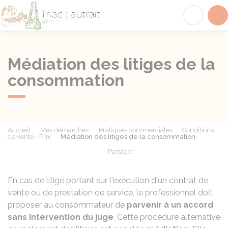
Triac-Lautrait
Acc
Médiation des litiges de la
consommation
Accueil
Mes démarches
Pratiques commerciales
Conditions
de vente - Prix
Médiation des litiges de la consommation
Partager
Partager sur Facebook
Partager sur X - Twit
Partager sur
Par
En cas de litige portant sur l'exécution d'un contrat de
vente ou de prestation de service, le professionnel doit
proposer au consommateur de
parvenir
à
un accord
sans intervention du juge
. Cette procédure alternative