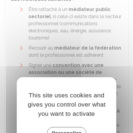
Être rattaché à un
médiateur public
sectoriel
, si celui-ci existe dans le secteur
professionnel (communications
électroniques, eau, énergie, assurance,
tourisme)
Recourir au
médiateur de la fédération
dont le professionnel est adhérent
Signer une
convention avec une
association ou une société de
médiateurs
: par exemple, le Centre de
médiation et d'arbitrage de la Chambre de
commerce et d'industrie de Paris (CMAP)
This site uses cookies and
ou le CNPM médiation consommation.
gives you control over what
Mettre en place un
médiateur interne à
you want to activate
l'entreprise
: le médiateur doit être
désigné par un organe collégial composé
d'au moins 2 représentants d'associations