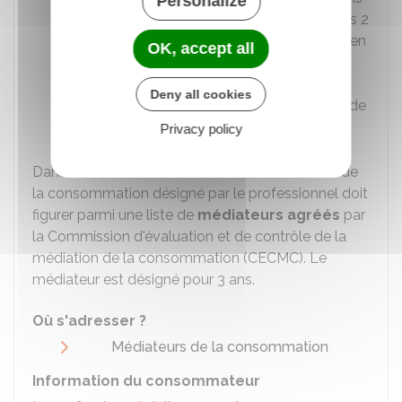
Personalize
de consommateurs agréés et d'au moins 2
représentants du professionnel. Aucun lien
OK, accept all
hiérarchique ou fonctionnel entre le
professionnel et le médiateur ne peut
Deny all cookies
exister pendant l'exercice de sa mission de
médiation.
Privacy policy
Dans un cas comme dans l'autre, le médiateur de
la consommation désigné par le professionnel doit
figurer parmi une liste de
médiateurs agréés
par
la Commission d'évaluation et de contrôle de la
médiation de la consommation (CECMC). Le
médiateur est désigné pour 3 ans.
Où s'adresser ?
Médiateurs de la consommation
Information du consommateur