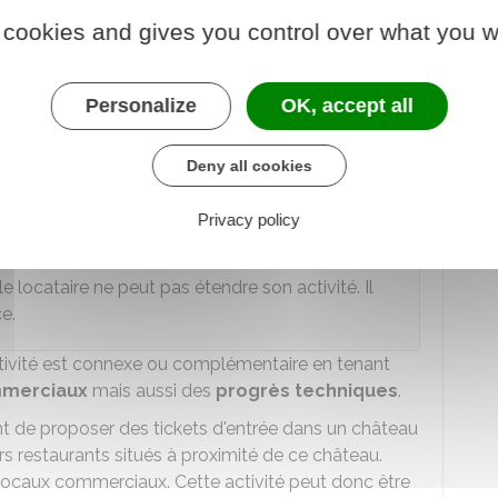
re ne peut plus contester l'ajout de l'activité.
 cookies and gives you control over what you w
ai de 2 mois vaut acceptation du projet.
bunal judiciaire
pour faire reconnaître le caractère
Personalize
OK, accept all
 activité envisagée.
Deny all cookies
Privacy policy
e locataire ne peut pas étendre son activité. Il
e.
'activité est connexe ou complémentaire en tenant
mmerciaux
mais aussi des
progrès techniques
.
nt de proposer des tickets d'entrée dans un château
rs restaurants situés à proximité de ce château.
locaux commerciaux. Cette activité peut donc être