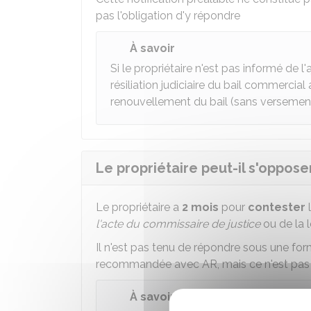
pas l'obligation d'y répondre
À savoir
Si le propriétaire n'est pas informé de l
résiliation judiciaire du bail commercial a
renouvellement du bail (sans versement
Le propriétaire peut-il s'opposer
Le propriétaire a
2 mois
pour
contester
l
l'acte du commissaire de justice
ou de la 
Il n'est pas tenu de répondre sous une forme 
recommandée avec AR, mais ce n'est pas o
À savoir