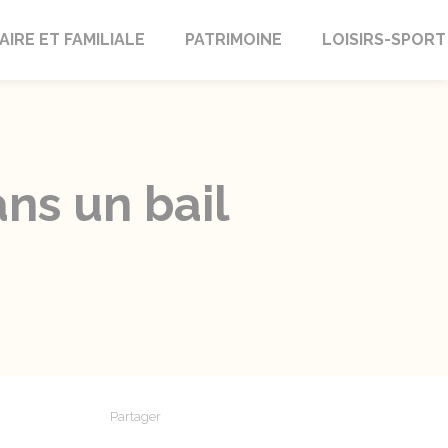
AIRE ET FAMILIALE
PATRIMOINE
LOISIRS-SPORT
ns un bail
Partager
Partager sur Facebook
Partager sur X - Twitter
Partager sur Linkedin
Partager par em