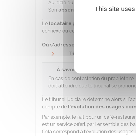
Au-delà du délai de 2 mois, le propriétai
This site uses
Son
absence de réponse
dans le dél
Le
locataire
pourra ensuite
saisir le tri
connexe ou complémentaire de la nouvelle
Où s'adresser ?
Tribunal judiciaire
À savoir
En cas de contestation du propriétaire, l
doit attendre que le tribunal se prononc
Le tribunal judiciaire détermine alors si l
compte de
l'évolution des usages co
Par exemple, le fait pour un café-restaura
est un service offert par l'ensemble des ba
Cela correspond à l'évolution des usages 