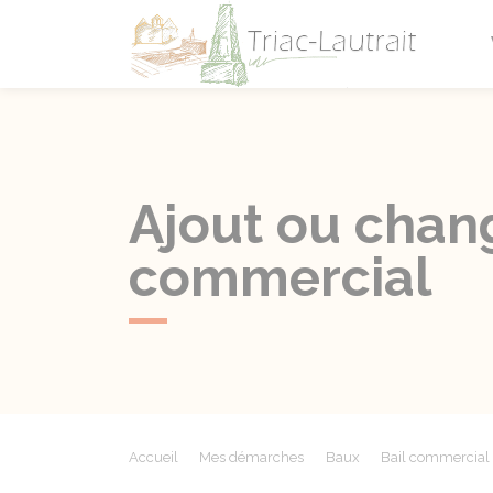
Triac-L
Ajout ou chang
commercial
Accueil
Mes démarches
Baux
Bail commercial