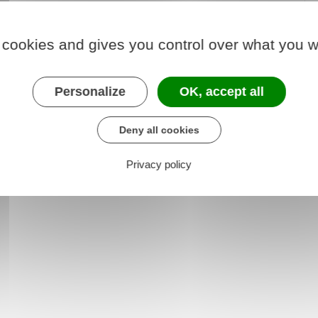
res de chantier sur votre terrain, quel que soit leur
 du chantier sans effectuer
aucune démarche
.
 cookies and gives you control over what you w
rt d'hébergement, elle est alors soumise à
Personalize
OK, accept all
d'une tente ou d'une yourte.
Deny all cookies
Privacy policy