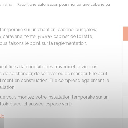
anisme
Faut-il une autorisation pour monter une cabane ou
temporaire sur un chantier : cabane, bungalow,
, caravane, tente,
yourte
, cabinet de toilette,
us faisons le point sur la réglementation.
ent liée à la conduite des travaux et la vie d'un
s de se changer, de se laver ou de manger. Elle peut
âtiment en construction. Elle comprend également la
llation.
que vous montez votre installation temporaire sur un
ttoir, place, chaussée, espace vert).
ic