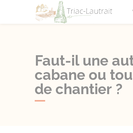
Triac-L
Faut-il une au
cabane ou tout
de chantier ?