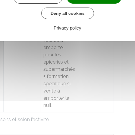
Licence IV,
Interdit pour
Licence
dite
grande
les
restaurant
Deny all cookies
licence
ou
marchands
ou
licence
licence de
ambulants -
grande
Privacy policy
plein exercice
Grande
restauration
licence à
emporter
pour les
épiceries et
supermarchés
+ formation
spécifique si
vente à
emporter la
nuit
ons et selon l’activité