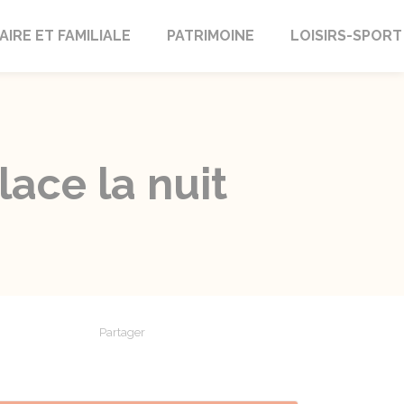
AIRE ET FAMILIALE
PATRIMOINE
LOISIRS-SPORT
ace la nuit
Partager
Partager sur Facebook
Partager sur X - Twitter
Partager sur Linkedin
Partager par em