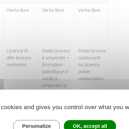
Vente libre
Vente libre
Vente libre
Licence III,
Petite licence
Petite licence
dite
licence
à emporter +
restaurant
restreinte
formation
ou
licence
spécifique si
petite
vente à
restauration
emporter la
nuit
 cookies and gives you control over what you w
Personalize
OK, accept all