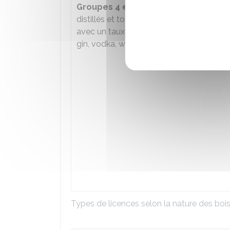
Groupes 4 et 5
: rhums, tafias, alcools
distillés et toutes boissons alcooliques
avec un taux
supérieur à 18° d'alcool
:
gin, vodka, whisky, pastis, etc.
Types de licences selon la nature des boiss