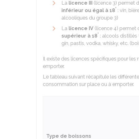
La
licence III
(licence 3) permet d
°
inférieur ou égal à 18
: vin, biè
alcooliques du groupe 3)
La
licence IV
(licence 4) permet 
°
supérieur à 18
: alcools distillé
gin, pastis, vodka, whisky, etc. (b
Il existe des licences spécifiques pour les 
emporter.
Le tableau suivant récapitule les différente
consommation sur place ou à emporter.
Type de boissons