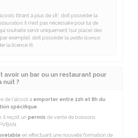
cools titrant à plus de 18°, doit posséder la
stauration
. Il n'est pas nécessaire pour lui de
qui souhaite servir uniquement (sur place) des
in par exemple), doit posséder la
petite licence
r la licence III.
 avoir un bar ou un restaurant pour
 nuit ?
e de l'alcool à
emporter
entre 22h et 8h du
ion spécifique
.
, il reçoit un
permis
de vente de boissons
PVBAN
.
uvelable
en effectuant une nouvelle formation de