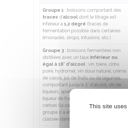
Groupe 1
: boissons comportant des
traces
d'
alcool
dont le titrage est
inférieur à
1,2 degré
(traces de
fermentation possible dans certaines
limonades, sirops, infusions, etc.)
Groupe 3
: boissons fermentées non
distillées avec un taux
inférieur ou
égal à 18° d'alcool
: vin, bière, cidre,
poiré, hydromel, vin doux naturel, crème
de cassis, jus de fruits ou de légumes
comportant jusqu'à 3° d'alcool, vin de
liqueurs, apéritif à base de vin, porto,
liqueur de fraises, framboises, cassis ou
cerises (la catégorie des alcools du
This site uses
groupe 2 a été supprimée et se trouve
classée dans le groupe 3)