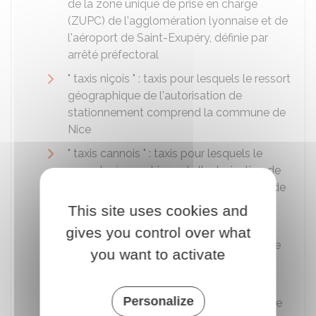
de la zone unique de prise en charge
(ZUPC) de l'agglomération lyonnaise et de
l'aéroport de Saint-Exupéry, définie par
arrêté préfectoral
" taxis niçois " : taxis pour lesquels le ressort
géographique de l'autorisation de
stationnement comprend la commune de
Nice
" taxis cannois " : taxis pour lesquels le
ressort géographique de l'autorisation de
stationnement comprend la commune de
Cannes
This site uses cookies and
" taxis antibois " : taxis pour lesquels le
gives you control over what
ressort géographique de l'autorisation de
you want to activate
stationnement comprend la commune
d'Antibes
Personalize
" taxis toulousains " : taxis pour lesquels le