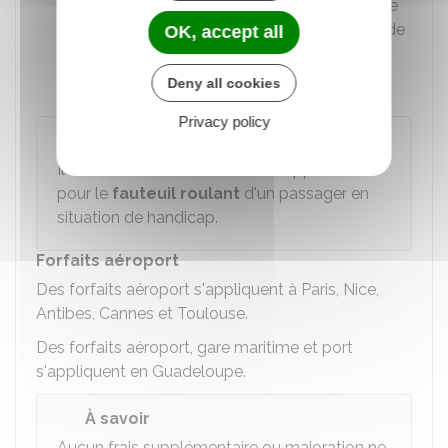
ressort géographique de l'autorisation de
stationnement comprend la commune de
OK, accept all
Toulouse et l'aéroport de Toulouse
Blagnac
Deny all cookies
Privacy policy
À savoir
Il est interdit de demander un supplément
pour le
fauteuil roulant
d'un passager en
situation de handicap.
Forfaits aéroport
Des forfaits aéroport s'appliquent à Paris, Nice,
Antibes, Cannes et Toulouse.
Des forfaits aéroport, gare maritime et port
s'appliquent en Guadeloupe.
À savoir
Aucun frais supplémentaire ou majoration ne