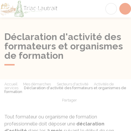
Triac-Lautrait
Acc
Déclaration d'activité des
formateurs et organismes
de formation
Accueil
Mes démarches
Secteurs d'activité
Activités de
services
Déclaration d'activité des formateurs et organismes de
formation
Partager
Partager sur Facebook
Partager sur X - Twit
Partager sur
Par
Tout formateur ou organisme de formation
professionnelle doit déposer une
déclaration
d'activité
dans les
3 mois
suivant le début de son