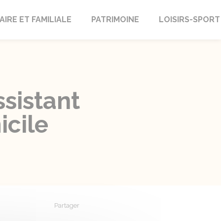
AIRE ET FAMILIALE
PATRIMOINE
LOISIRS-SPORT
ssistant
icile
Partager
Partager sur Facebook
Partager sur X - Twitter
Partager sur Linkedin
Partager par em