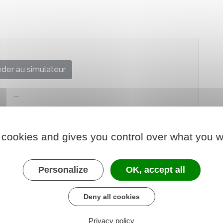
der au simulateur
 cookies and gives you control over what you w
Personalize
OK, accept all
Deny all cookies
Privacy policy