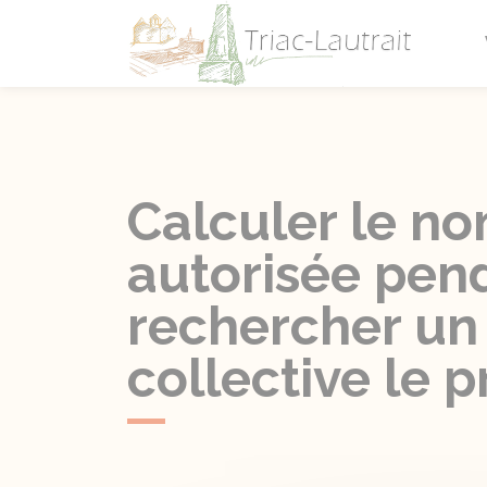
Triac-L
Calculer le n
autorisée pend
rechercher un 
collective le p