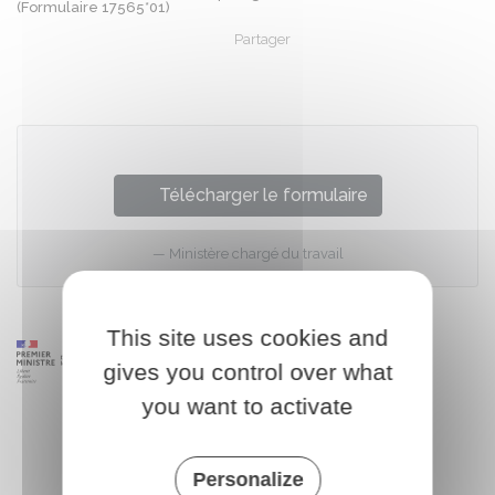
(Formulaire 17565*01)
Partager
Partager sur Facebook
Partager sur X - Twit
Partager sur
Par
Télécharger le formulaire
Ministère chargé du travail
This site uses cookies and
gives you control over what
you want to activate
Personalize