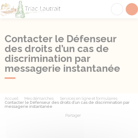
Triac-Lautrait
Acc
Contacter le Défenseur
des droits d’un cas de
discrimination par
messagerie instantanée
Accueil
Mes démarches
Services en ligne et formulaires
Contacter le Défenseur des droits d’un cas de discrimination par
messagerie instantanée
Partager
Partager sur Facebook
Partager sur X - Twit
Partager sur
Par