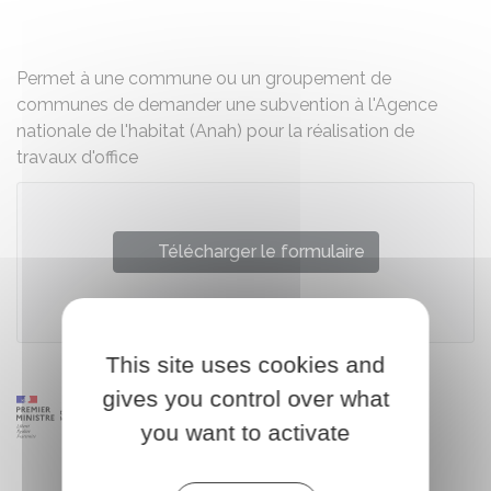
Partager sur Facebook
Partager sur X - Twit
Partager sur
Par
Permet à une commune ou un groupement de
communes de demander une subvention à l'Agence
nationale de l'habitat (Anah) pour la réalisation de
travaux d'office
Télécharger le formulaire
Agence nationale de l'habitat (Anah)
This site uses cookies and
gives you control over what
you want to activate