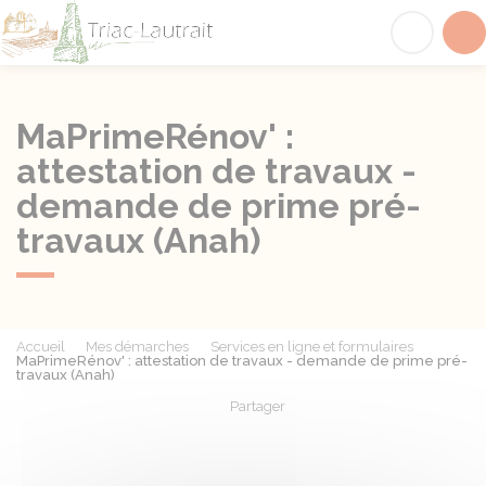
Triac-Lautrait
Acc
MaPrimeRénov' :
attestation de travaux -
demande de prime pré-
travaux (Anah)
Accueil
Mes démarches
Services en ligne et formulaires
MaPrimeRénov' : attestation de travaux - demande de prime pré-
travaux (Anah)
Partager
Partager sur Facebook
Partager sur X - Twit
Partager sur
Par