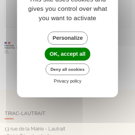
Accéder au simulateur
gives you control over what
you want to activate
France Travail
Personalize
OK, accept all
Deny all cookies
Privacy policy
TRIAC-LAUTRAIT
13 rue de la Mairie - Lautrait