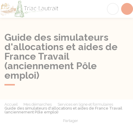
Triac-Lautrait
Acc
Guide des simulateurs
d'allocations et aides de
France Travail
(anciennement Pôle
emploi)
Accueil
Mes démarches
Services en ligne et formulaires
Guide des simulateurs d'allocations et aides de France Travail
(anciennement Pôle emploi)
Partager
Partager sur Facebook
Partager sur X - Twit
Partager sur
Par