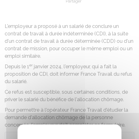
Partager
Partager sur Facebook
Partager sur X - Twit
Partager sur
Par
L'employeur a proposé à un salarié de conclure un
contrat de travail à durée indéterminée (CDI), à la suite
d'un contrat de travail à durée déterminée (CDD) ou d'un
contrat de mission, pour occuper le même emploi ou un
emploi similaire.
er
Depuis le 1
janvier 2024, l'employeur, qui a fait la
proposition de CDI, doit informer France Travail du refus
du salarié.
Ce refus est susceptible, sous certaines conditions, de
priver le salarié du bénéfice de l'allocation chômage.
Pour permettre à l'opérateur France Travail d'étudier la
demande d'allocation chômage de la personne
concernée, l'employeur doit compléter ce formulaire.