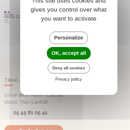
This site uses cookies and
gives you control over what
you want to activate
Personalize
OK, accept all
Deny all cookies
Privacy policy
TRIAC-LAUTRAIT
13 rue de la Mairie - Lautrait
16200
Triac-Lautrait
05 45 81 05 41