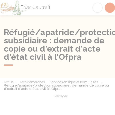
Triac-Lautrait
Acc
Réfugié/apatride/protecti
subsidiaire : demande de
copie ou d'extrait d'acte
d'état civil à l'Ofpra
Accueil
Mes démarches
Services en ligne et formulaires
Réfugié/apatride/protection subsidiaire : demande de copie ou
d'extrait d'acte d'état civil à l'Ofpra
Partager
Partager sur Facebook
Partager sur X - Twit
Partager sur
Par