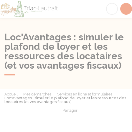
Triac-Lautrait
Acc
Loc'Avantages : simuler le
plafond de loyer et les
ressources des locataires
(et vos avantages fiscaux)
Accueil
Mes démarches
Services en ligne et formulaires
Loc'Avantages : simuler le plafond de loyer et les ressources des
locataires (et vos avantages fiscaux)
Partager
Partager sur Facebook
Partager sur X - Twit
Partager sur
Par