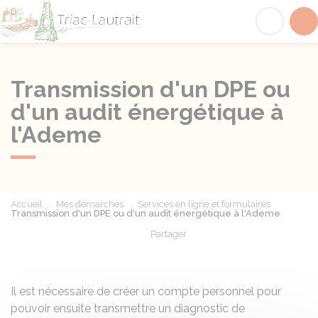
Triac-Lautrait
Acc
Transmission d'un DPE ou
d'un audit énergétique à
l'Ademe
Accueil
Mes démarches
Services en ligne et formulaires
Transmission d'un DPE ou d'un audit énergétique à l'Ademe
Partager
Partager sur Facebook
Partager sur X - Twit
Partager sur
Par
Il est nécessaire de créer un compte personnel pour
pouvoir ensuite transmettre un diagnostic de