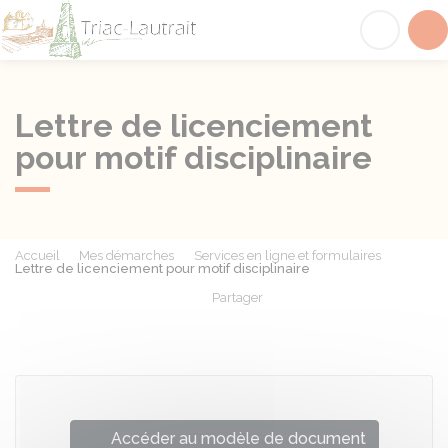
Triac-Lautrait
Acc
Lettre de licenciement
pour motif disciplinaire
Accueil
Mes démarches
Services en ligne et formulaires
Lettre de licenciement pour motif disciplinaire
Partager
Partager sur Facebook
Partager sur X - Twit
Partager sur
Par
Accéder au modèle de document