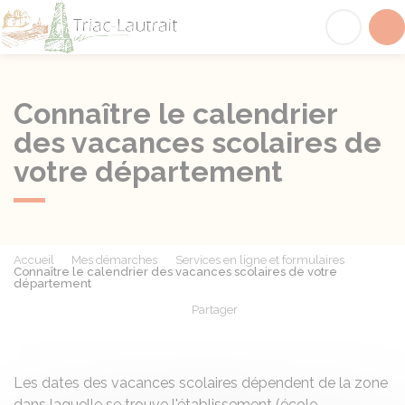
Triac-Lautrait
Acc
Connaître le calendrier
des vacances scolaires de
votre département
Accueil
Mes démarches
Services en ligne et formulaires
Connaître le calendrier des vacances scolaires de votre
département
Partager
Partager sur Facebook
Partager sur X - Twit
Partager sur
Par
Les dates des vacances scolaires dépendent de la zone
dans laquelle se trouve l'établissement (école