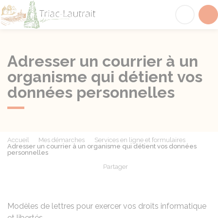
Triac-Lautrait
Acc
Adresser un courrier à un
organisme qui détient vos
données personnelles
Accueil
Mes démarches
Services en ligne et formulaires
Adresser un courrier à un organisme qui détient vos données
personnelles
Partager
Partager sur Facebook
Partager sur X - Twit
Partager sur
Par
Modèles de lettres pour exercer vos droits informatique
et libertés.