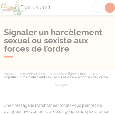
Triac-Lautrait
Acc
Signaler un harcèlement
sexuel ou sexiste aux
forces de l’ordre
Accueil
Mes démarches
Services en ligne et formulaires
Signaler un harcèlement sexuel ou sexiste aux forces de l’ordre
Partager
Partager sur Facebook
Partager sur X - Twit
Partager sur
Par
Une messagerie instantanée (tchat) vous permet de
dialoguer avec un policier ou un gendarme spécialement