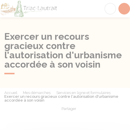
Triac-Lautrait
Acc
Exercer un recours
gracieux contre
l'autorisation d'urbanisme
accordée à son voisin
Accueil
Mes démarches
Services en ligne et formulaires
Exercer un recours gracieux contre l'autorisation d'urbanisme
accordée à son voisin
Partager
Partager sur Facebook
Partager sur X - Twit
Partager sur
Par