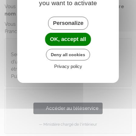
you want to activate
Vous pouvez déposer plainte
uniquement en votre
nom propre
et
en indiquant votre identité
.
Personalize
Vous devez obligatoirement vous authentifier avec
FranceConnect.
OK, accept all
Attention
Seules les personnes qui n'ont pas la possibilité
Deny all cookies
d'utiliser FranceConnect (exemple : touristes
Privacy policy
étrangers) peuvent utiliser un compte Service-
Public.fr
Accéder au téléservice
Ministère chargé de l'intérieur