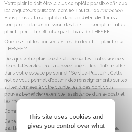
Votre plainte doit être la plus complète possible afin que
les enquêteurs puissent identifier l'auteur de
l'infraction
.
Vous pouvez la compléter dans un
délai de 6 ans
à
compter de la commission des faits. Le complément de
plainte peut être effectué par le biais de
THESEE
.
Quelles sont les conséquences du dépôt de plainte sur
THESEE ?
Dès que votre plainte est validée par les professionnels
de ce téléservice, vous recevez une notice d'information
dans votre espace personnel " Service-Public.fr ". Cette
notice vous permet d'obtenir des renseignements sur les
suites données à votre plainte, les aides dont vous
pouvez bénéficier (exemple : assistance d'un avocat) et
les moyens d'obtenir une indemnisation.
Comment déposer plainte sur THESEE ?
This site uses cookies and
Ce téléservice peut être utilisé si vous êtes un
gives you control over what
particulier
de nationalité
française ou étrangère
.