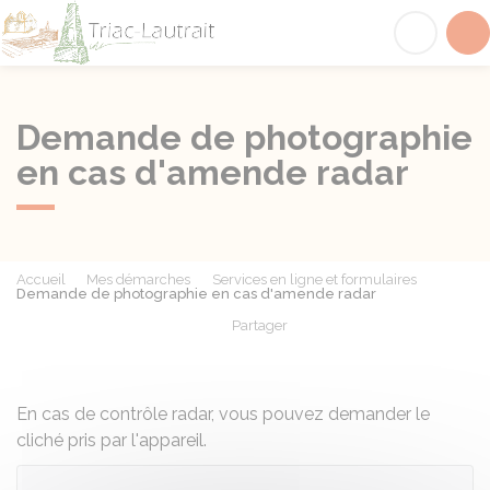
Triac-Lautrait
Acc
Demande de photographie
en cas d'amende radar
Accueil
Mes démarches
Services en ligne et formulaires
Demande de photographie en cas d'amende radar
Partager
Partager sur Facebook
Partager sur X - Twit
Partager sur
Par
En cas de contrôle radar, vous pouvez demander le
cliché pris par l'appareil.