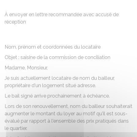
Partager sur Facebook
Partager sur X - Twit
Partager sur
Par
À envoyer en lettre recommandée avec accusé de
réception
Nom, prénom et coordonnées du locataire
Objet : saisine de la commission de conciliation
Madame, Monsieur,
Je suis actuellement locataire de
nom du bailleur
,
propriétaire d'un logement situé
adresse
.
Le bail signé arrive prochainement à échéance.
Lors de son renouvellement,
nom du bailleur
souhaiterait
augmenter le montant du loyer au motif qu'il est sous-
évalué par rapport à l'ensemble des prix pratiqués dans
le quartier.