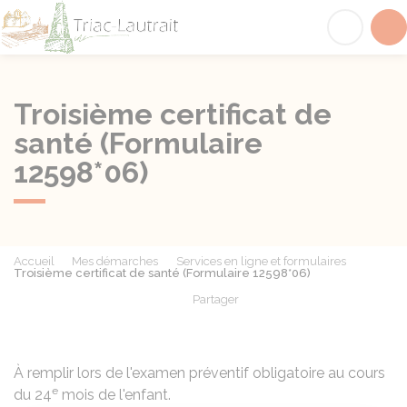
Triac-Lautrait
Acc
Troisième certificat de
santé (Formulaire
12598*06)
Accueil
Mes démarches
Services en ligne et formulaires
Troisième certificat de santé (Formulaire 12598*06)
Partager
Partager sur Facebook
Partager sur X - Twit
Partager sur
Par
À remplir lors de l'examen préventif obligatoire au cours
e
du 24
mois de l'enfant.