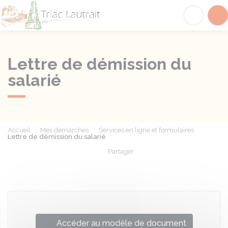
Triac-Lautrait
Acc
Lettre de démission du
salarié
Accueil
Mes démarches
Services en ligne et formulaires
Lettre de démission du salarié
Partager
Partager sur Facebook
Partager sur X - Twit
Partager sur
Par
Accéder au modèle de document