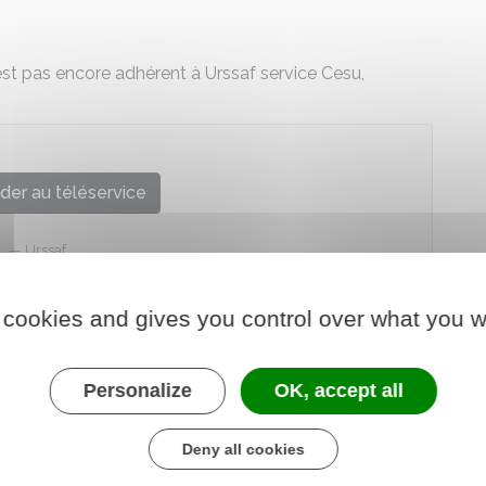
'est pas encore adhérent à Urssaf service Cesu,
der au téléservice
Urssaf
 cookies and gives you control over what you w
Personalize
OK, accept all
Deny all cookies