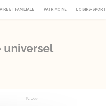
AIRE ET FAMILIALE
PATRIMOINE
LOISIRS-SPORT
 universel
Partager
Partager sur Facebook
Partager sur X - Twitter
Partager sur Linkedin
Partager par em