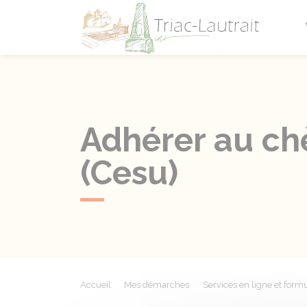
Triac-L
Adhérer au ch
(Cesu)
Accueil
Mes démarches
Services en ligne et formu