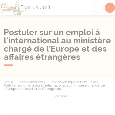
Triac-Lautrait
Acc
Postuler sur un emploi à
l'international au ministère
chargé de l'Europe et des
affaires étrangères
Accueil
Mes démarches
Services en ligne et formulaires
Postuler sur un emploi à l'international au ministère chargé de
l'Europe et des affaires étrangères
Partager
Partager sur Facebook
Partager sur X - Twit
Partager sur
Par