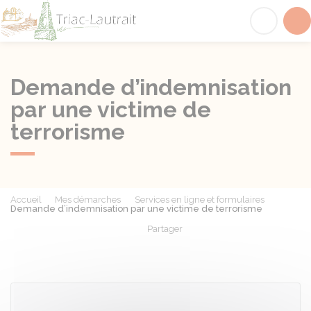
Triac-Lautrait
Acc
Demande d’indemnisation
par une victime de
terrorisme
Accueil
Mes démarches
Services en ligne et formulaires
Demande d’indemnisation par une victime de terrorisme
Partager
Partager sur Facebook
Partager sur X - Twit
Partager sur
Par